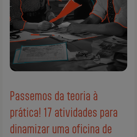
Passemos da teoria à
prática! 17 atividades para
dinamizar uma oficina de