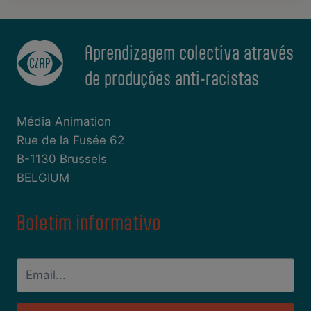
M
e
d
o
S
a
t
o
d
i
m
e
o
s
Aprendizagem colectiva através
n
s
o
de produções anti-racistas
b
r
e
E
d
Média Animation
i
Rue de la Fusée 62
ç
ã
B-1130 Brussels
o
BELGIUM
Boletim informativo