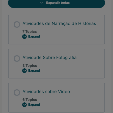
Expandir todas
L
e
s
s
o
Atividades de Narração de Histórias
n
s
7 Topics
Expand
A
t
i
v
i
Atividade Sobre Fotografia
d
a
d
3 Topics
e
Expand
s
A
d
t
e
i
N
v
a
i
Atividades sobre Vídeo
r
d
r
a
a
d
6 Topics
ç
e
Expand
ã
S
A
o
o
t