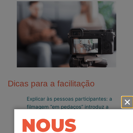
Dicas para a facilitação
Explicar às pessoas participantes: a
filmagem “em pedaços” introduz a
necessidade de edição, em que os
NOUS
diferentes planos das personagens A e B
devem ser ligados a um resultado