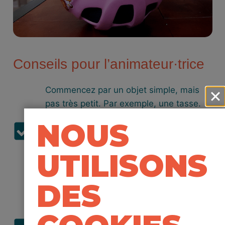
Conseils pour l’animateur·trice
Commencez par un objet simple, mais
pas très petit. Par exemple, une tasse.
Tu peux l’utiliser pour boire de l’eau,
NOUS
comme un chapeau, comme un trou ou
comme la bouche d’une personne
UTILISONS
imaginaire ! Laissez libre cours à votre
imagination.
DES
Si vous n’avez pas accès à un projecteur
ou à un grand écran, utilisez votre
téléphone portable pour filmer et