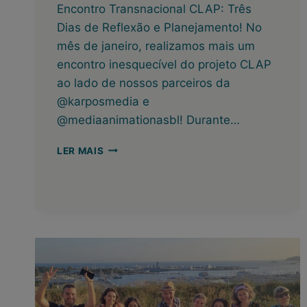
Encontro Transnacional CLAP: Três
Dias de Reflexão e Planejamento! No
mês de janeiro, realizamos mais um
encontro inesquecível do projeto CLAP
ao lado de nossos parceiros da
@karposmedia e
@mediaanimationasbl! Durante…
ENCONTRO
LER MAIS
TRANSNACIONAL
DO
CLAP
EM
LISBOA