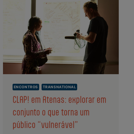
ENCONTROS
TRANSNATIONAL
CLAP! em Atenas: explorar em
conjunto o que torna um
público “vulnerável”