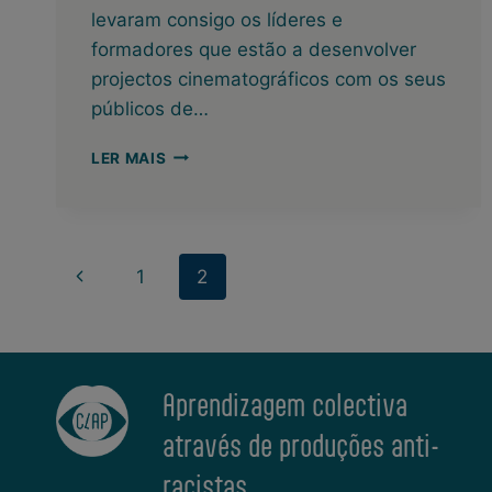
levaram consigo os líderes e
formadores que estão a desenvolver
projectos cinematográficos com os seus
públicos de…
ENCONTRO
LER MAIS
DE
ANIMADORES
DE
JUVENTUDE
Page
EM
Previous
1
2
ATENAS:
navigation
CONFIRMADO!
Page
Aprendizagem colectiva
através de produções anti-
racistas