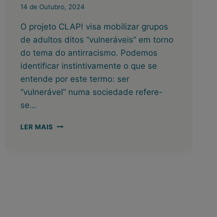
14 de Outubro, 2024
O projeto CLAP! visa mobilizar grupos
de adultos ditos “vulneráveis” em torno
do tema do antirracismo. Podemos
identificar instintivamente o que se
entende por este termo: ser
“vulnerável” numa sociedade refere-
se…
CLAP!
LER MAIS
EM
ATENAS:
EXPLORAR
EM
CONJUNTO
O
QUE
TORNA
UM