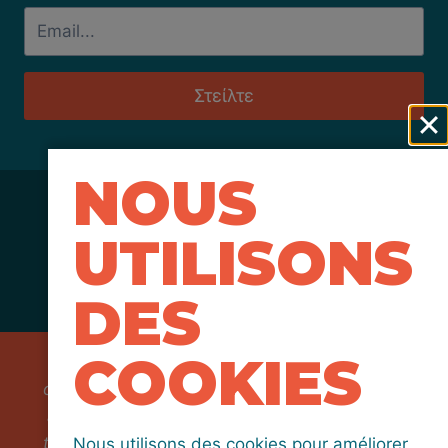
Στείλτε
NOUS
UTILISONS
DES
COOKIES
Funded by the European Union. Views and
opinions expressed are however those of the
author(s) only and do not necessarily reflect
those of the European Union or the European
Nous utilisons des cookies pour améliorer