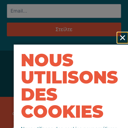
Στείλτε
NOUS
UTILISONS
DES
COOKIES
Funded by the European Union. Views and
opinions expressed are however those of the
author(s) only and do not necessarily reflect